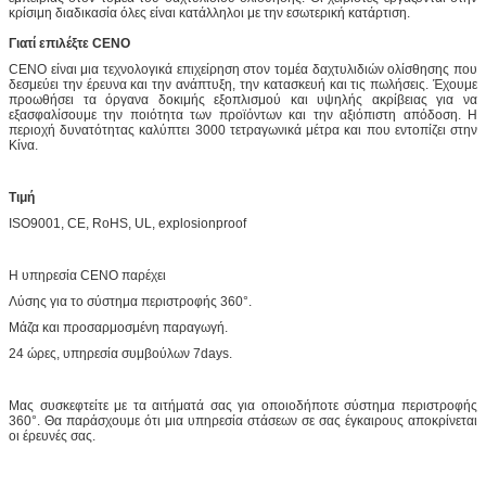
κρίσιμη διαδικασία όλες είναι κατάλληλοι με την εσωτερική κατάρτιση.
Γιατί επιλέξτε CENO
CENO είναι μια τεχνολογικά επιχείρηση στον τομέα δαχτυλιδιών ολίσθησης που
δεσμεύει την έρευνα και την ανάπτυξη, την κατασκευή και τις πωλήσεις. Έχουμε
προωθήσει τα όργανα δοκιμής εξοπλισμού και υψηλής ακρίβειας για να
εξασφαλίσουμε την ποιότητα των προϊόντων και την αξιόπιστη απόδοση. Η
περιοχή δυνατότητας καλύπτει 3000 τετραγωνικά μέτρα και που εντοπίζει στην
Κίνα.
Τιμή
ISO9001, CE, RoHS, UL, explosionproof
Η υπηρεσία CENO παρέχει
Λύσης για το σύστημα περιστροφής 360°.
Μάζα και προσαρμοσμένη παραγωγή.
24 ώρες, υπηρεσία συμβούλων 7days.
Μας συσκεφτείτε με τα αιτήματά σας για οποιοδήποτε σύστημα περιστροφής
360°. Θα παράσχουμε ότι μια υπηρεσία στάσεων σε σας έγκαιρους αποκρίνεται
οι έρευνές σας.