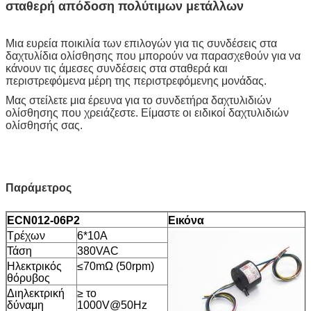
σταθερή απόδοση πολύτιμων μετάλλων
Μια ευρεία ποικιλία των επιλογών για τις συνδέσεις στα
δαχτυλίδια ολίσθησης που μπορούν να παρασχεθούν για να
κάνουν τις άμεσες συνδέσεις στα σταθερά και
περιστρεφόμενα μέρη της περιστρεφόμενης μονάδας.
Μας στείλετε μια έρευνα για το συνδετήρα δαχτυλιδιών
ολίσθησης που χρειάζεστε. Είμαστε οι ειδικοί δαχτυλιδιών
ολίσθησής σας.
Παράμετρος
ECN012-06P2
Εικόνα
Τρέχων
6*10A
Τάση
380VAC
Ηλεκτρικός
≤70mΩ (50rpm)
θόρυβος
Διηλεκτρική
≥ το
δύναμη
1000V@50Hz