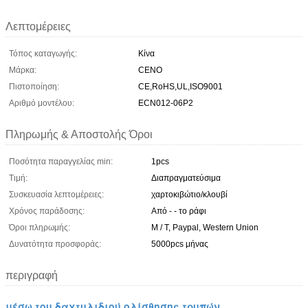
Λεπτομέρειες
Τόπος καταγωγής:
Κίνα
Μάρκα:
CENO
Πιστοποίηση:
CE,RoHS,UL,ISO9001
Αριθμό μοντέλου:
ECN012-06P2
Πληρωμής & Αποστολής Όροι
Ποσότητα παραγγελίας min:
1pcs
Τιμή:
Διαπραγματεύσιμα
Συσκευασία λεπτομέρειες:
χαρτοκιβώτιο/κλουβί
Χρόνος παράδοσης:
Από - - το ράφι
Όροι πληρωμής:
Μ / Τ, Paypal, Western Union
Δυνατότητα προσφοράς:
5000pcs μήνας
περιγραφή
μέσω του δαχτυλιδιού ολίσθησης τρυπών