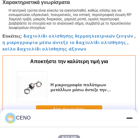
Χαρακτηριστικά γνωρίσματα
Η κεντρική τρύπα είναι εύκολο να εγκατασταθεί, καθώς επίσης και να
ενσωματώσει υδραυλικό, πνευματικός, ίνα οπτική, περιστροφική ένωση RF
Χαμηλή τριβή, μακράς διαρκείας, χαμηλή ροπή, ομαλή περιστροφή
Διαβιβάστε τα στοιχεία και το αναλογικό σήμα, συμβατά με το πρωτόκολλο
λεωφορείων στοιχείων
δαχτυλίδι ολίσθησης θερμοηλεκτρικών ζευγών
Ετικέττες:
,
η μικρογραφία μέσω άντεξε το δαχτυλίδι ολίσθησης
,
κοίλο δαχτυλίδι ολίσθησης άξονων
Αποκτήστε την καλύτερη τιμή για
Η μικρογραφία πολύτιμων
μετάλλων μέσω άντεξε την
ταχύτητα 380VAC εργασίας
δαχτυλιδιών ολίσθησης
0~300rpm
Να συνεχίσει
CENO
μέσω του δαχτυλιδιού ολίσθησης τρυπών
Περισσότεροι
9:54 AM