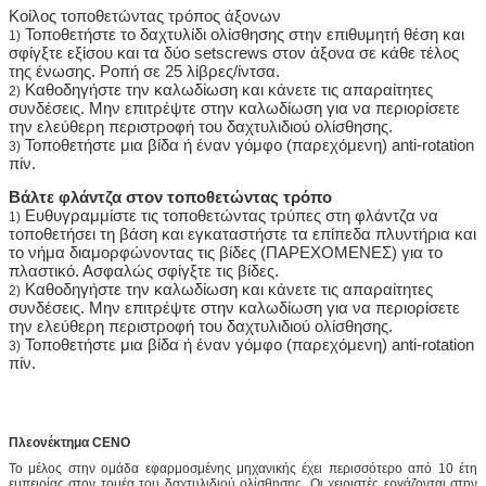
Κοίλος τοποθετώντας τρόπος άξονων
Τοποθετήστε το δαχτυλίδι ολίσθησης στην επιθυμητή θέση και
1)
σφίγξτε εξίσου και τα δύο setscrews στον άξονα σε κάθε τέλος
της ένωσης. Ροπή σε 25 λίβρες/ίντσα.
Καθοδηγήστε την καλωδίωση και κάνετε τις απαραίτητες
2)
συνδέσεις. Μην επιτρέψτε στην καλωδίωση για να περιορίσετε
την ελεύθερη περιστροφή του δαχτυλιδιού ολίσθησης.
Τοποθετήστε μια βίδα ή έναν γόμφο (παρεχόμενη) anti-rotation
3)
πίν.
Βάλτε φλάντζα στον τοποθετώντας τρόπο
Ευθυγραμμίστε τις τοποθετώντας τρύπες στη φλάντζα να
1)
τοποθετήσει τη βάση και εγκαταστήστε τα επίπεδα πλυντήρια και
το νήμα διαμορφώνοντας τις βίδες (ΠΑΡΕΧΟΜΕΝΕΣ) για το
πλαστικό. Ασφαλώς σφίγξτε τις βίδες.
Καθοδηγήστε την καλωδίωση και κάνετε τις απαραίτητες
2)
συνδέσεις. Μην επιτρέψτε στην καλωδίωση για να περιορίσετε
την ελεύθερη περιστροφή του δαχτυλιδιού ολίσθησης.
Τοποθετήστε μια βίδα ή έναν γόμφο (παρεχόμενη) anti-rotation
3)
πίν.
Πλεονέκτημα CENO
Το μέλος στην ομάδα εφαρμοσμένης μηχανικής έχει περισσότερο από 10 έτη
εμπειρίας στον τομέα του δαχτυλιδιού ολίσθησης. Οι χειριστές εργάζονται στην