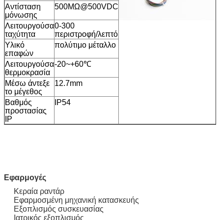
Αντίσταση
500MΩ@500VDC
μόνωσης
Λειτουργούσα
0-300
ταχύτητα
περιστροφή/λεπτό
Υλικό
πολύτιμο μέταλλο
επαφών
Λειτουργούσα
-20~+60℃
θερμοκρασία
Μέσω άντεξε
12.7mm
το μέγεθος
Βαθμός
IP54
προστασίας
IP
Εφαρμογές
Κεραία ραντάρ
Εφαρμοσμένη μηχανική κατασκευής
Εξοπλισμός συσκευασίας
Ιατρικός εξοπλισμός