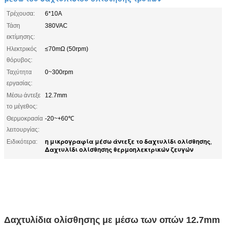
Τρέχουσα:
6*10A
Τάση
380VAC
εκτίμησης:
Ηλεκτρικός
≤70mΩ (50rpm)
θόρυβος:
Ταχύτητα
0~300rpm
εργασίας:
Μέσω άντεξε
12.7mm
το μέγεθος:
Θερμοκρασία
-20~+60℃
λειτουργίας:
η μικρογραφία μέσω άντεξε το δαχτυλίδι ολίσθησης
Ειδικότερα:
,
Δαχτυλίδι ολίσθησης θερμοηλεκτρικών ζευγών
Δαχτυλίδια ολίσθησης με μέσω των οπών 12.7mm