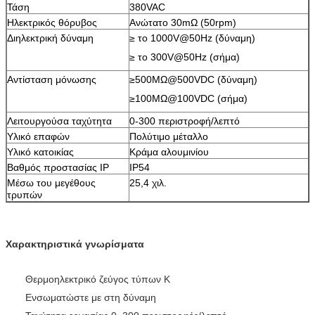
Τάση
380VAC
Ηλεκτρικός θόρυβος
Ανώτατο 30mΩ (50rpm)
Διηλεκτρική δύναμη
≥ το 1000V@50Hz (δύναμη)
≥ το 300V@50Hz (σήμα)
Αντίσταση μόνωσης
≥500MΩ@500VDC (δύναμη)
≥100MΩ@100VDC (σήμα)
Λειτουργούσα ταχύτητα
0-300 περιστροφή/λεπτό
Υλικό επαφών
Πολύτιμο μέταλλο
Υλικό κατοικίας
Κράμα αλουμινίου
Βαθμός προστασίας IP
IP54
Μέσω του μεγέθους
25,4 χιλ.
τρυπών
Χαρακτηριστικά γνωρίσματα
Θερμοηλεκτρικό ζεύγος τύπων Κ
Ενσωματώστε με στη δύναμη