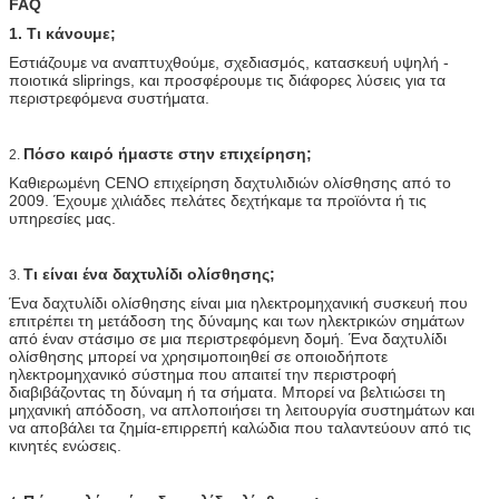
FAQ
1. Τι κάνουμε;
Εστιάζουμε να αναπτυχθούμε, σχεδιασμός, κατασκευή υψηλή -
ποιοτικά sliprings, και προσφέρουμε τις διάφορες λύσεις για τα
περιστρεφόμενα συστήματα.
Πόσο καιρό ήμαστε στην επιχείρηση;
2.
Καθιερωμένη CENO επιχείρηση δαχτυλιδιών ολίσθησης από το
2009. Έχουμε χιλιάδες πελάτες δεχτήκαμε τα προϊόντα ή τις
υπηρεσίες μας.
Τι είναι ένα δαχτυλίδι ολίσθησης;
3.
Ένα δαχτυλίδι ολίσθησης είναι μια ηλεκτρομηχανική συσκευή που
επιτρέπει τη μετάδοση της δύναμης και των ηλεκτρικών σημάτων
από έναν στάσιμο σε μια περιστρεφόμενη δομή. Ένα δαχτυλίδι
ολίσθησης μπορεί να χρησιμοποιηθεί σε οποιοδήποτε
ηλεκτρομηχανικό σύστημα που απαιτεί την περιστροφή
διαβιβάζοντας τη δύναμη ή τα σήματα. Μπορεί να βελτιώσει τη
μηχανική απόδοση, να απλοποιήσει τη λειτουργία συστημάτων και
να αποβάλει τα ζημία-επιρρεπή καλώδια που ταλαντεύουν από τις
κινητές ενώσεις.