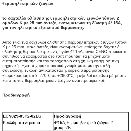
θερμοηλεκτρικών ζευγών
το δαχτυλίδι ολίσθησης θερμοηλεκτρικών ζευγών τύπων 2
ομάδων Κ με 25.mm άντεξε, ενσωματώνει τη δύναμη 4* 15A,
για τον ηλεκτρικό εξοπλισμό θέρμανσης.
Αυτό είναι ένα δαχτυλίδι ολίσθησης θερμοηλεκτρικών ζευγών τύπων
Κ με 25.mm μέσω άντεξε, είναι ενσωματώνει επίσης το δαχτυλίδι
ολίσθησης θερμοηλεκτρικών ζευγών 4* 15A power.CENO πρόκειται
συνήθως να εφαρμοστεί στο τσιπ mounter, τα μηχανήματα
αυτοματοποίησης και τον ταραχοποιό στη χημική εφαρμοσμένη
μηχανική. Έχει τα χαρακτηριστικά γνωρίσματα με την απλή
συνέλευση, εύκολη αντικατάσταση, ευρεία σειρά μέτρησης
θερμοκρασίας από -270℃ σε +2800℃, η υψηλοί ακρίβεια μέτρησης
και ο τύπος θερμοηλεκτρικών ζευγών είναι προαιρετικοί.
Προδιαγραφή
ECN025-03P2-02EG.
Προδιαγραφή
Κυκλώματα & ρεύμα
4*15A, θερμοηλεκτρικό ζεύγος 2
groups*K