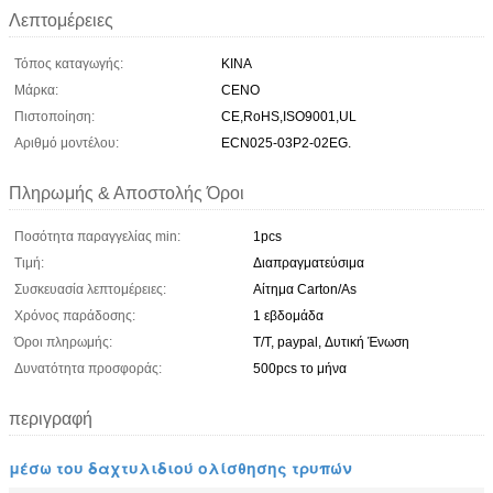
Λεπτομέρειες
Τόπος καταγωγής:
ΚΙΝΑ
Μάρκα:
CENO
Πιστοποίηση:
CE,RoHS,ISO9001,UL
Αριθμό μοντέλου:
ECN025-03P2-02EG.
Πληρωμής & Αποστολής Όροι
Ποσότητα παραγγελίας min:
1pcs
Τιμή:
Διαπραγματεύσιμα
Συσκευασία λεπτομέρειες:
Αίτημα Carton/As
Χρόνος παράδοσης:
1 εβδομάδα
Όροι πληρωμής:
T/T, paypal, Δυτική Ένωση
Δυνατότητα προσφοράς:
500pcs το μήνα
περιγραφή
μέσω του δαχτυλιδιού ολίσθησης τρυπών