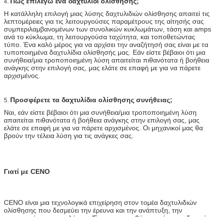
Πώς επιλέγω ένα δαχτυλίδι ολίσθησης;
4.
Η κατάλληλη επιλογή μιας λύσης δαχτυλιδιών ολίσθησης απαιτεί τις
λεπτομέρειες για τις λειτουργούσες παραμέτρους της αίτησής σας
συμπεριλαμβανομένων των συνολικών κυκλωμάτων, τάση και amps
ανά το κύκλωμα, τη λειτουργούσα ταχύτητα, και τοποθετώντας
τύπο. Ένα καλό μέρος για να αρχίσει την αναζήτησή σας είναι με τα
τυποποιημένα δαχτυλίδια ολίσθησής μας. Εάν είστε βέβαιοι ότι μια
συνήθεια/μια τροποποιημένη λύση απαιτείται πιθανότατα ή βοήθεια
ανάγκης στην επιλογή σας, μας ελάτε σε επαφή με για να πάρετε
αρχισμένος.
Προσφέρετε τα δαχτυλίδια ολίσθησης συνήθειας;
5.
Ναι, εάν είστε βέβαιοι ότι μια συνήθεια/μια τροποποιημένη λύση
απαιτείται πιθανότατα ή βοήθεια ανάγκης στην επιλογή σας, μας
ελάτε σε επαφή με για να πάρετε αρχισμένος. Οι μηχανικοί μας θα
βρούν την τέλεια λύση για τις ανάγκες σας.
Γιατί με CENO
CENO είναι μια τεχνολογικά επιχείρηση στον τομέα δαχτυλιδιών
ολίσθησης που δεσμεύει την έρευνα και την ανάπτυξη, την