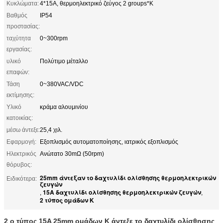
Κυκλώματα:
4*15A, θερμοηλεκτρικό ζεύγος 2 groups*K
Βαθμός
IP54
προστασίας:
ταχύτητα
0~300rpm
εργασίας:
υλικό
Πολύτιμο μέταλλο
επαφών:
Τάση
0~380VAC/VDC
εκτίμησης:
Υλικό
κράμα αλουμινίου
κατοικίας:
μέσω άντεξε:
25,4 χιλ.
Εφαρμογή:
Εξοπλισμός αυτοματοποίησης, ιατρικός εξοπλισμός
Ηλεκτρικός
Ανώτατο 30mΩ (50rpm)
θόρυβος:
25mm άντεξαν το δαχτυλίδι ολίσθησης θερμοηλεκτρικών
Ειδικότερα:
ζευγών
15A δαχτυλίδι ολίσθησης θερμοηλεκτρικών ζευγών
,
,
2 τύπος ομάδων Κ
2 ο τύπος 15A 25mm ομάδων Κ άντεξε το δαχτυλίδι ολίσθησης