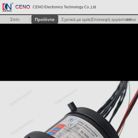
CENO Electronics Technology Co.,Ltd
Σπίτι
Προϊόντα
Σχετικά με εμάς
Επισκεψή εργοστασίου
>>